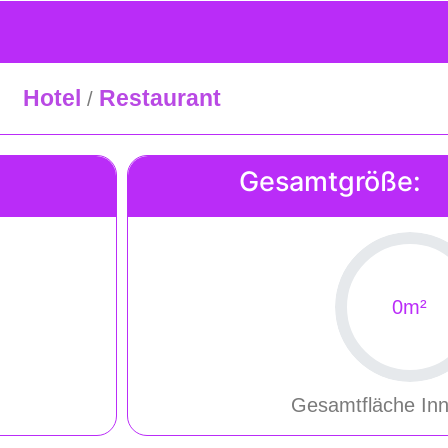
Hotel
Restaurant
/
Gesamtgröße:
0
m²
Gesamtfläche In