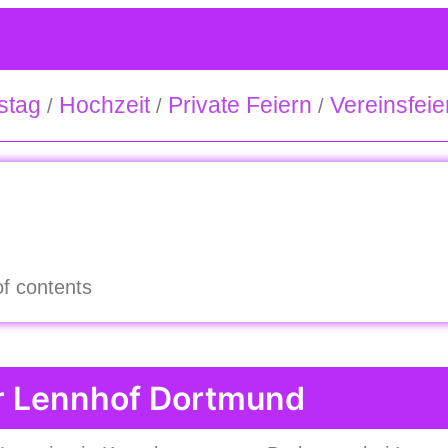
stag
Hochzeit
Private Feiern
Vereinsfeie
/
/
/
of contents
er Lennhof Dortmund