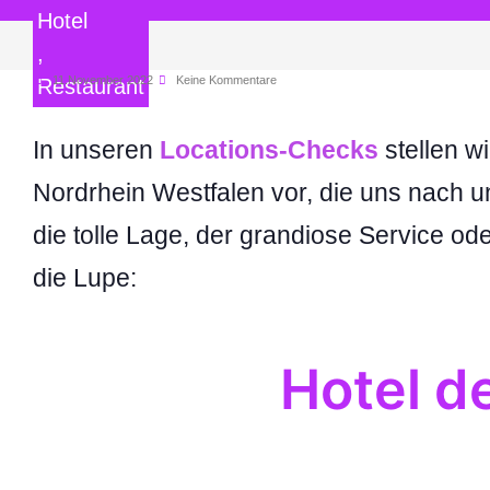
Hotel
,
11.November 2022
Keine Kommentare
Restaurant
In unseren
Locations-Checks
stellen w
Nordrhein Westfalen vor, die uns nach 
die tolle Lage, der grandiose Service od
die Lupe:
Hotel d