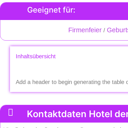
Geeignet für:
Firmenfeier
Geburt
/
Scroll
Inhaltsübersicht
to
Top
Add a header to begin generating the table 
Kontaktdaten Hotel d