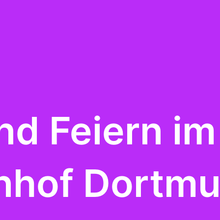
nd Feiern im
nhof Dortm