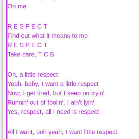
On me
R E S P E C T
Find out what it means to me
R E S P E C T
Take care, T C B
Oh, a little respect
Yeah, baby, I want a little respect
Now, I get tired, but I keep on tryin‘
Runnin‘ out of foolin‘, I ain’t lyin‘
Yes, respect, all I need is respect
All I want, ooh yeah, I want little respect