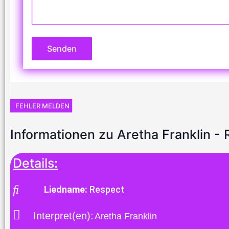
Senden
FEHLER MELDEN
Informationen zu Aretha Franklin -
Details:
Liedname:
Respect
Interpret(en):
Aretha Franklin