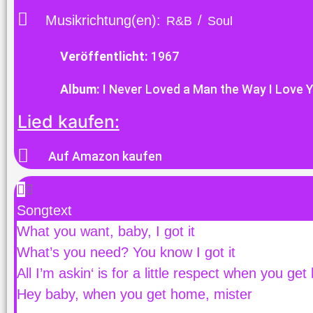
Musikrichtung(en):
/
R&B
Soul
Veröffentlicht:
1967
Album:
I Never Loved a Man the Way I Love 
Lied kaufen:
Auf Amazon kaufen
Songtext
What you want, baby, I got it
What’s you need? You know I got it
All I’m askin‘ is for a little respect when you ge
Hey baby, when you get home, mister