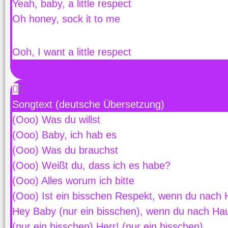
Yeah, baby, a little respect
Oh honey, sock it to me
Ooh, I want a little respect
Songtext (deutsche Übersetzung)
(Ooo) Was du willst
(Ooo) Baby, ich hab es
(Ooo) Was du brauchst
(Ooo) Weißt du, dass ich es habe?
(Ooo) Alles worum ich bitte
(Ooo) Ist ein bisschen Respekt, wenn du nach 
Hey Baby (nur ein bisschen), wenn du nach H
(nur ein bisschen) Herr! (nur ein bisschen)