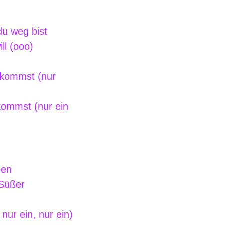
du weg bist
ll (ooo)
 kommst (nur
kommst (nur ein
ben
 Süßer
ur ein, nur ein)