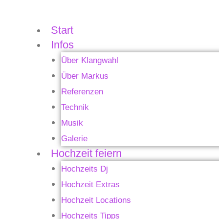
Zum
Inhalt
Start
springen
Infos
Über Klangwahl
Über Markus
Referenzen
Technik
Musik
Galerie
Hochzeit feiern
Hochzeits Dj
Hochzeit Extras
Hochzeit Locations
Hochzeits Tipps