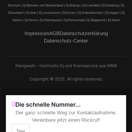
Bochum | Dj Münster und Münsterland | Dj Bottrop | Dj Coesfeld | Dj Duisburg | Dj
Düsseldorf | Dj Köln | Dj Leverkusen | Dj Essen | Dj Gelsenkirchen | Dj Hagen | Dj
Hamm | Dj Herne | Dj Oberhausen | Dj Remscheid | Dj Wuppertal | Dj Soest
Impressum
AGB
Datenschutzerklärung
Datenschutz-Center
Klangwahl – Hochzeits Dj und Eventservice aus NRW
Copyright © 2022. All rights reserved.
Die schnelle Nummer...
Der ganz schnelle Weg zur Kontaktaufnahme.
Vereinbare jetzt einen Rückruf!