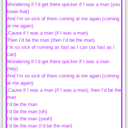
Wondering if I’d get there quicker if I was a man (you
know that)
And I’m so sick of them coming at me again (coming
at me again)
‚Cause if I was a man (if I was a man)
Then I’d be the man (then I’d be the man)
I’m so sick of running as fast as I can (as fast as I
can)
Wondering if I’d get there quicker if I was a man
(hey)
And I’m so sick of them coming at me again (coming
at me again)
‚Cause if I was a man (if I was a man), then I’d be the
man
I’d be the man
I’d be the man (oh)
I’d be the man (yeah)
I’d be the man (I’d be the man)