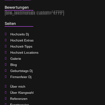
Bewertungen
[bne_testimonials custom="4773"]
[bne_testimonials custom="4775"]
Seiten
Hochzeits Dj
Hochzeit Extras
Hochzeit-Tipps
Hochzeit Locations
Galerie
Blog
Geburtstags Dj
Firmenfeier Dj
Über mich
Über Klangwahl
Referenzen
Eventservice