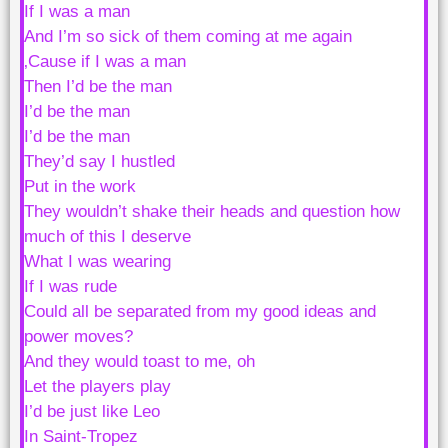
If I was a man
And I’m so sick of them coming at me again
‚Cause if I was a man
Then I’d be the man
I’d be the man
I’d be the man
They’d say I hustled
Put in the work
They wouldn’t shake their heads and question how
much of this I deserve
What I was wearing
If I was rude
Could all be separated from my good ideas and
power moves?
And they would toast to me, oh
Let the players play
I’d be just like Leo
In Saint-Tropez