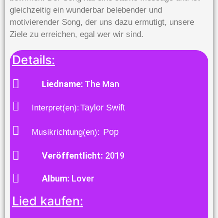
gleichzeitig ein wunderbar belebender und
motivierender Song, der uns dazu ermutigt, unsere
Ziele zu erreichen, egal wer wir sind.
Details:
Liedname:
The Man
Taylor Swift
Interpret(en):
Pop
Musikrichtung(en):
Veröffentlicht:
2019
Album:
Lover
Lied kaufen: