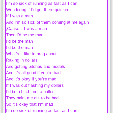
I’m so sick of running as fast as I can
Wondering if I’d get there quicker
If I was a man
And I’m so sick of them coming at me again
‚Cause if I was a man
Then I’d be the man
I’d be the man
I’d be the man
What’s it like to brag about
Raking in dollars
And getting bitches and models
And it’s all good if you’re bad
And it’s okay if you’re mad
If I was out ﬂashing my dollars
I’d be a bitch, not a baller
They paint me out to be bad
So it’s okay that I’m mad
I’m so sick of running as fast as I can