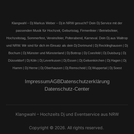
Klangwahl – Dj Markus Weber – Dj in NRW gesucht? Dein Dj Service mit der
passenden Musik für Hochzeit, Geburtstag, Firmenfeier / Betriebsfeier,
Hochzeitstag, Sommerfest, Vereinsfeier, Polterabend, Karneval. Dein Dj aus Waltrop
und NRW. Wir sind für dich im Einsatz als dein Dj Dortmund | Dj Recklinghausen | Dj
Bochum | Dj Münster und Münsterland | Dj Bottrop | Dj Coesfeld | Dj Duisburg | Dj
Düsseldorf | Dj Köln | Dj Leverkusen | Dj Essen | Dj Gelsenkirchen | Dj Hagen | Dj
Hamm | Dj Herne | Dj Oberhausen | Dj Remscheid | Dj Wuppertal | Dj Soest
Impressum
AGB
Datenschutzerklärung
Datenschutz-Center
Klangwahl – Hochzeits Dj und Eventservice aus NRW
Copyright © 2026. All rights reserved.