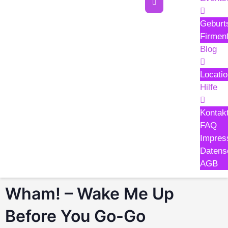
Geburt
Firmenf
Blog
Locati
Hilfe
Kontak
FAQ
Impre
Datens
AGB
Wham! – Wake Me Up
Before You Go-Go