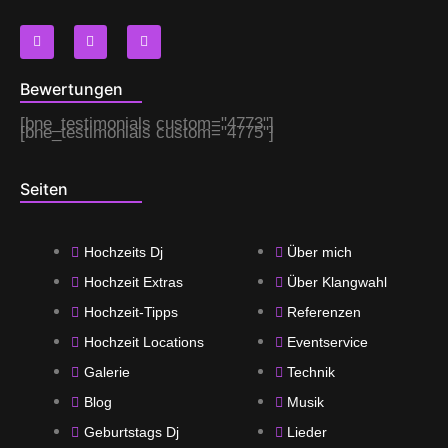
F
I
T
a
n
w
c
s
i
e
t
t
Bewertungen
b
a
t
o
g
e
o
r
r
[bne_testimonials custom="4773"]
k
a
[bne_testimonials custom="4775"]
m
Seiten
Hochzeits Dj
Über mich
Hochzeit Extras
Über Klangwahl
Hochzeit-Tipps
Referenzen
Hochzeit Locations
Eventservice
Galerie
Technik
Blog
Musik
Geburtstags Dj
Lieder