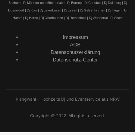
Bochum | Dj Münster und Münsterland | Dj Bottrop | Dj Coesfeld | Dj Duisburg | Dj
Düsseldorf | Dj Köln | Dj Leverkusen | Dj Essen | Dj Gelsenkirchen | Dj Hagen | Dj
Hamm | Dj Herne | Dj Oberhausen | Dj Remscheid | Dj Wuppertal | Dj Soest
Impressum
AGB
Datenschutzerklärung
Datenschutz-Center
Klangwahl – Hochzeits Dj und Eventservice aus NRW
Copyright © 2022. All rights reserved.