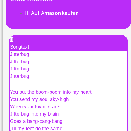
Auf Amazon kaufen
Songtext
Jitterbug
Jitterbug
Jitterbug
Jitterbug
You put the boom-boom into my heart
You send my soul sky-high
When your lovin‘ starts
Jitterbug into my brain
Goes a bang-bang-bang
‚Til my feet do the same