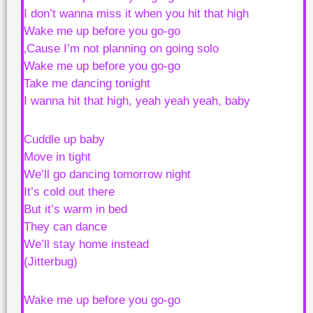
I don’t wanna miss it when you hit that high
Wake me up before you go-go
‚Cause I’m not planning on going solo
Wake me up before you go-go
Take me dancing tonight
I wanna hit that high, yeah yeah yeah, baby
Cuddle up baby
Move in tight
We’ll go dancing tomorrow night
It’s cold out there
But it’s warm in bed
They can dance
We’ll stay home instead
(Jitterbug)
Wake me up before you go-go