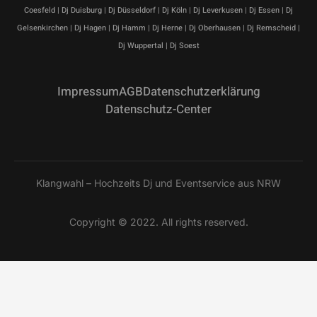
Coesfeld | Dj Duisburg | Dj Düsseldorf | Dj Köln | Dj Leverkusen | Dj Essen | Dj
Gelsenkirchen | Dj Hagen | Dj Hamm | Dj Herne | Dj Oberhausen | Dj Remscheid |
Dj Wuppertal | Dj Soest
Impressum
AGB
Datenschutzerklärung
Datenschutz-Center
Klangwahl – Hochzeits Dj und Eventservice aus NRW
Copyright © 2022. All rights reserved.