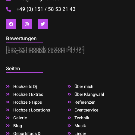
+49 (0) 151 / 58 53 21 43
F
I
T
a
n
w
c
s
i
e
t
t
b
a
t
Bewertungen
o
g
e
o
r
r
[bne_testimonials custom="4773"]
k
a
[bne_testimonials custom="4775"]
m
Seiten
Hochzeits Dj
Über mich
Hochzeit Extras
Über Klangwahl
Hochzeit-Tipps
Referenzen
Hochzeit Locations
Eventservice
Galerie
Technik
Blog
Musik
Geburtstags Dj
Lieder