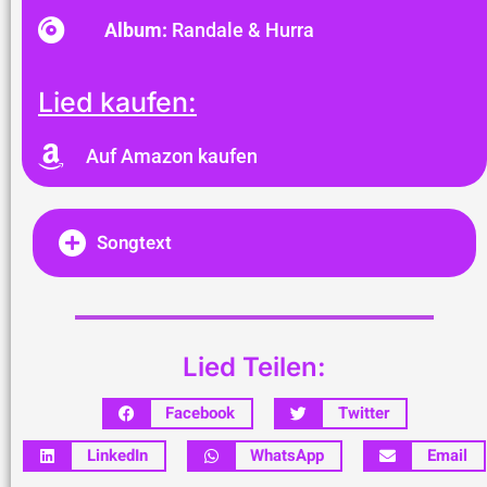
Album:
Randale & Hurra
Lied kaufen:
Auf Amazon kaufen
Songtext
Lied Teilen:
Facebook
Twitter
LinkedIn
WhatsApp
Email