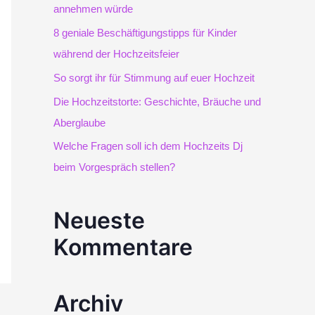
e
annehmen würde
8 geniale Beschäftigungstipps für Kinder
n
während der Hochzeitsfeier
n
So sorgt ihr für Stimmung auf euer Hochzeit
a
Die Hochzeitstorte: Geschichte, Bräuche und
c
Aberglaube
Welche Fragen soll ich dem Hochzeits Dj
h
beim Vorgespräch stellen?
:
Neueste
Kommentare
Archiv