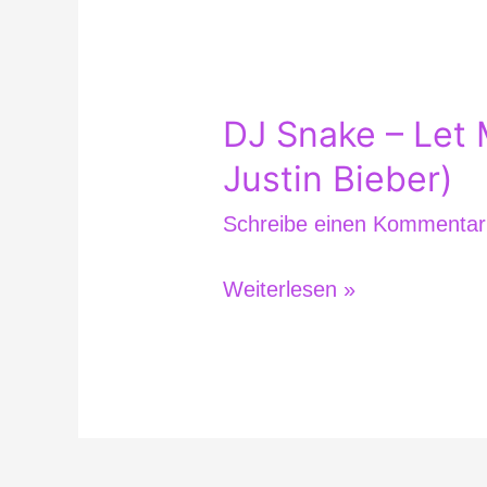
DJ Snake – Let 
DJ
Snake
Justin Bieber)
–
Schreibe einen Kommentar
Let
Me
Weiterlesen »
Love
You
(Feat.
Justin
Bieber)