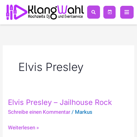
Zum
Inhalt
springen
Elvis Presley
Elvis
Elvis Presley – Jailhouse Rock
Presley
Schreibe einen Kommentar
/
Markus
–
Jailhouse
Weiterlesen »
Rock