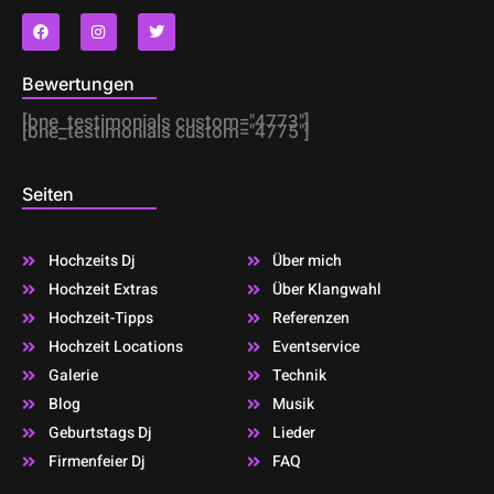
F
I
T
a
n
w
c
s
i
e
t
t
b
a
t
Bewertungen
o
g
e
o
r
r
[bne_testimonials custom="4773"]
k
a
[bne_testimonials custom="4775"]
m
Seiten
Hochzeits Dj
Über mich
Hochzeit Extras
Über Klangwahl
Hochzeit-Tipps
Referenzen
Hochzeit Locations
Eventservice
Galerie
Technik
Blog
Musik
Geburtstags Dj
Lieder
Firmenfeier Dj
FAQ