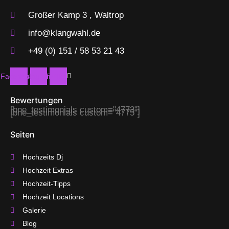
Großer Kamp 3 , Waltrop
info@klangwahl.de
+49 (0) 151 / 58 53 21 43
Facebook
Instagram
Twitter
Bewertungen
[bne_testimonials custom="4773"]
[bne_testimonials custom="4775"]
Seiten
Hochzeits Dj
Hochzeit Extras
Hochzeit-Tipps
Hochzeit Locations
Galerie
Blog