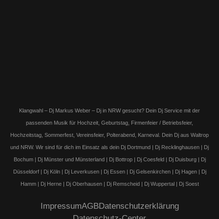
Klangwahl – Dj Markus Weber – Dj in NRW gesucht? Dein Dj Service mit der
passenden Musik für Hochzeit, Geburtstag, Firmenfeier / Betriebsfeier,
Hochzeitstag, Sommerfest, Vereinsfeier, Polterabend, Karneval. Dein Dj aus Waltrop
und NRW. Wir sind für dich im Einsatz als dein Dj Dortmund | Dj Recklinghausen | Dj
Bochum | Dj Münster und Münsterland | Dj Bottrop | Dj Coesfeld | Dj Duisburg | Dj
Düsseldorf | Dj Köln | Dj Leverkusen | Dj Essen | Dj Gelsenkirchen | Dj Hagen | Dj
Hamm | Dj Herne | Dj Oberhausen | Dj Remscheid | Dj Wuppertal | Dj Soest
Impressum
AGB
Datenschutzerklärung
Datenschutz-Center