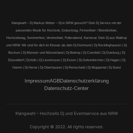
Klangwahl – Dj Markus Weber – Dj in NRW gesucht? Dein Dj Service mit der
passenden Musik für Hochzeit, Geburtstag, Firmenfeier / Betriebsfeier,
Hochzeitstag, Sommerfest, Vereinsfeier, Polterabend, Karneval. Dein Dj aus Waltrop
und NRW. Wir sind für dich im Einsatz als dein Dj Dortmund | Dj Recklinghausen | Dj
Bochum | Dj Münster und Münsterland | Dj Bottrop | Dj Coesfeld | Dj Duisburg | Dj
Düsseldorf | Dj Köln | Dj Leverkusen | Dj Essen | Dj Gelsenkirchen | Dj Hagen | Dj
Hamm | Dj Herne | Dj Oberhausen | Dj Remscheid | Dj Wuppertal | Dj Soest
Impressum
AGB
Datenschutzerklärung
Datenschutz-Center
Klangwahl – Hochzeits Dj und Eventservice aus NRW
Copyright © 2022. All rights reserved.