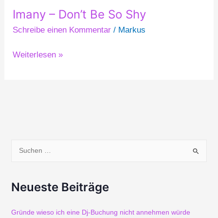
Imany – Don’t Be So Shy
Imany
–
Schreibe einen Kommentar
/
Markus
Don’t
Be
Weiterlesen »
So
Shy
S
u
Neueste Beiträge
c
h
Gründe wieso ich eine Dj-Buchung nicht annehmen würde