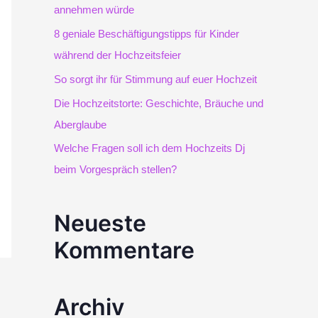
e
annehmen würde
8 geniale Beschäftigungstipps für Kinder
n
während der Hochzeitsfeier
n
So sorgt ihr für Stimmung auf euer Hochzeit
a
Die Hochzeitstorte: Geschichte, Bräuche und
c
Aberglaube
Welche Fragen soll ich dem Hochzeits Dj
h
beim Vorgespräch stellen?
:
Neueste
Kommentare
Archiv