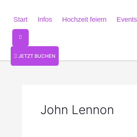
Zum
Inhalt
Start
Infos
Hochzeit feiern
Events
springen
JETZT BUCHEN
John Lennon