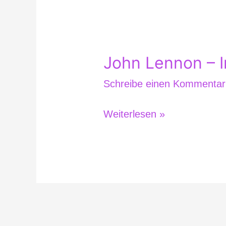
John Lennon – 
John
Lennon
Schreibe einen Kommentar
–
Imagine
Weiterlesen »