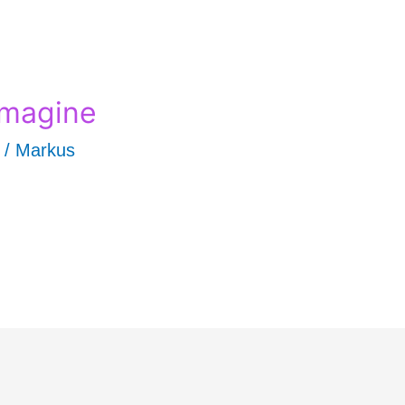
Imagine
/
Markus