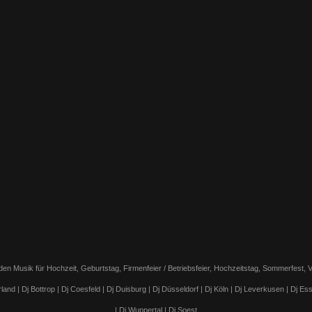
 Musik für Hochzeit, Geburtstag, Firmenfeier / Betriebsfeier, Hochzeitstag, Sommerfest, Ver
and | Dj Bottrop | Dj Coesfeld | Dj Duisburg | Dj Düsseldorf | Dj Köln | Dj Leverkusen | Dj 
| Dj Wuppertal | Dj Soest