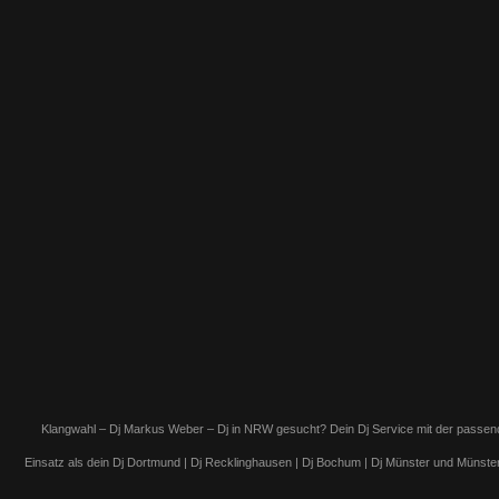
k
a
m
Klangwahl – Dj Markus Weber – Dj in NRW gesucht? Dein Dj Service mit der passenden
Einsatz als dein Dj Dortmund | Dj Recklinghausen | Dj Bochum | Dj Münster und Münsterl