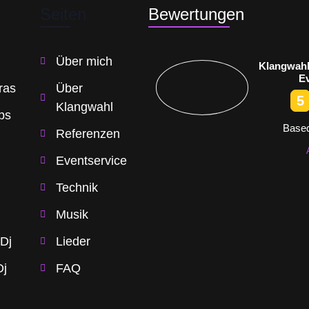
Seiten
Bewertungen
Über mich
Klangwahl
E
ras
Über
5
Klangwahl
ps
Based
Referenzen
Eventservice
Technik
Musik
 Dj
Lieder
Dj
FAQ