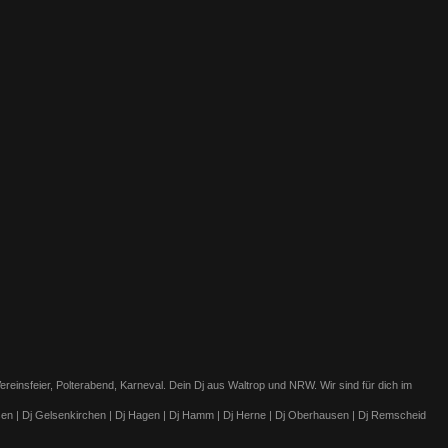
einsfeier, Polterabend, Karneval. Dein Dj aus Waltrop und NRW. Wir sind für dich im
Essen | Dj Gelsenkirchen | Dj Hagen | Dj Hamm | Dj Herne | Dj Oberhausen | Dj Remscheid