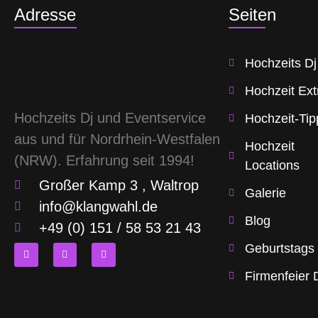
Adresse
Seiten
Hochzeits Dj
Hochzeit Ext
Hochzeits Dj und Eventservice
Hochzeit-Tip
aus und für Nordrhein-Westfalen
Hochzeit
(NRW). Erfahrung seit 1994!
Locations
Großer Kamp 3 , Waltrop
Galerie
info@klangwahl.de
Blog
+49 (0) 151 / 58 53 21 43
Geburtstags
F
I
T
a
n
w
Firmenfeier 
c
s
i
e
t
t
b
a
t
o
g
e
o
r
r