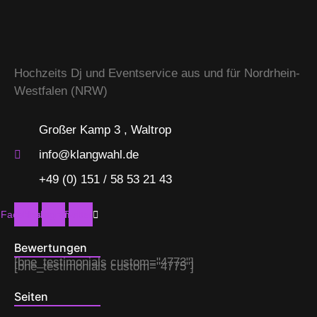
Hochzeits Dj und Eventservice aus und für Nordrhein-
Westfalen (NRW)
Großer Kamp 3 , Waltrop
info@klangwahl.de
+49 (0) 151 / 58 53 21 43
Facebook
Instagram
Twitter
Bewertungen
[bne_testimonials custom="4773"]
[bne_testimonials custom="4775"]
Seiten