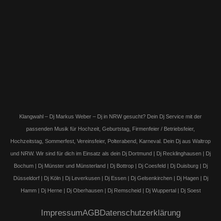
Klangwahl – Dj Markus Weber – Dj in NRW gesucht? Dein Dj Service mit der
passenden Musik für Hochzeit, Geburtstag, Firmenfeier / Betriebsfeier,
Hochzeitstag, Sommerfest, Vereinsfeier, Polterabend, Karneval. Dein Dj aus Waltrop
und NRW. Wir sind für dich im Einsatz als dein Dj Dortmund | Dj Recklinghausen | Dj
Bochum | Dj Münster und Münsterland | Dj Bottrop | Dj Coesfeld | Dj Duisburg | Dj
Düsseldorf | Dj Köln | Dj Leverkusen | Dj Essen | Dj Gelsenkirchen | Dj Hagen | Dj
Hamm | Dj Herne | Dj Oberhausen | Dj Remscheid | Dj Wuppertal | Dj Soest
Impressum
AGB
Datenschutzerklärung