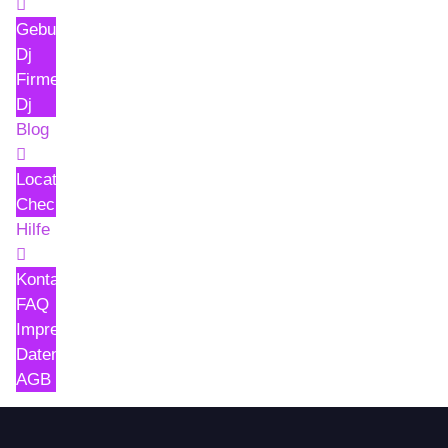
Geburtstag
Dj
Firmenfeier
Dj
Blog
Location-
Check
Hilfe
Kontakt
FAQ
Impressum
Datenschutzerklärung
AGB