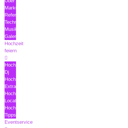
Über
Markus
Referenzen
Technik
Musik
Galerie
Hochzeit
feiern
Hochzeits
Dj
Hochzeit
Extras
Hochzeit
Locations
Hochzeits
Tipps
Eventservice