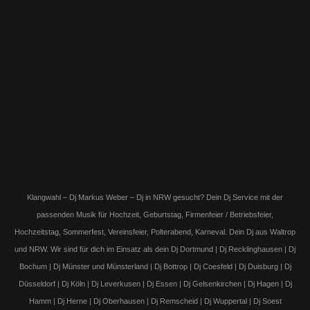
Klangwahl – Dj Markus Weber – Dj in NRW gesucht? Dein Dj Service mit der
passenden Musik für Hochzeit, Geburtstag, Firmenfeier / Betriebsfeier,
Hochzeitstag, Sommerfest, Vereinsfeier, Polterabend, Karneval. Dein Dj aus Waltrop
und NRW. Wir sind für dich im Einsatz als dein Dj Dortmund | Dj Recklinghausen | Dj
Bochum | Dj Münster und Münsterland | Dj Bottrop | Dj Coesfeld | Dj Duisburg | Dj
Düsseldorf | Dj Köln | Dj Leverkusen | Dj Essen | Dj Gelsenkirchen | Dj Hagen | Dj
Hamm | Dj Herne | Dj Oberhausen | Dj Remscheid | Dj Wuppertal | Dj Soest