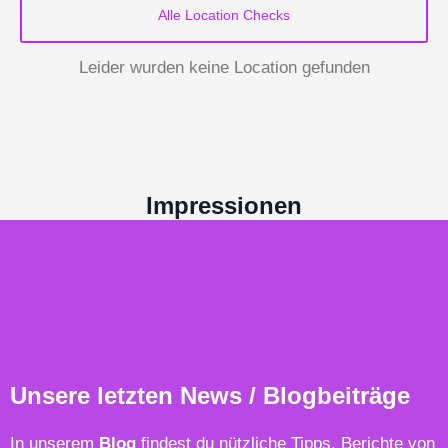
Alle Location Checks
Leider wurden keine Location gefunden
Impressionen
Hier findest du einige Bilder von Veranstaltungen mit Dj
Wickede (Ruhr). Noch mehr Impressionen findest du in
unser Galerie.
Unsere letzten News / Blogbeiträge
In unserem
Blo
g
findest du nützliche Tipps, Berichte von