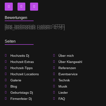
F
I
T
a
n
w
c
s
i
e
t
t
b
a
t
Bewertungen
o
g
e
o
r
r
[bne_testimonials custom="4773"]
k
a
[bne_testimonials custom="4775"]
m
Seiten
Hochzeits Dj
Über mich
Hochzeit Extras
Über Klangwahl
Hochzeit-Tipps
Referenzen
Hochzeit Locations
Eventservice
Galerie
Technik
Blog
Musik
Geburtstags Dj
Lieder
Firmenfeier Dj
FAQ