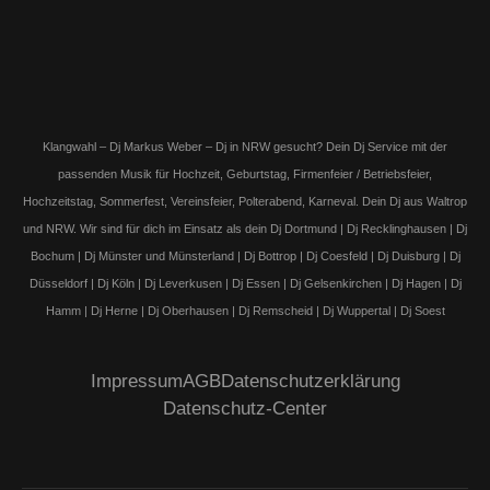
Klangwahl – Dj Markus Weber – Dj in NRW gesucht? Dein Dj Service mit der
passenden Musik für Hochzeit, Geburtstag, Firmenfeier / Betriebsfeier,
Hochzeitstag, Sommerfest, Vereinsfeier, Polterabend, Karneval. Dein Dj aus Waltrop
und NRW. Wir sind für dich im Einsatz als dein Dj Dortmund | Dj Recklinghausen | Dj
Bochum | Dj Münster und Münsterland | Dj Bottrop | Dj Coesfeld | Dj Duisburg | Dj
Düsseldorf | Dj Köln | Dj Leverkusen | Dj Essen | Dj Gelsenkirchen | Dj Hagen | Dj
Hamm | Dj Herne | Dj Oberhausen | Dj Remscheid | Dj Wuppertal | Dj Soest
Impressum
AGB
Datenschutzerklärung
Datenschutz-Center