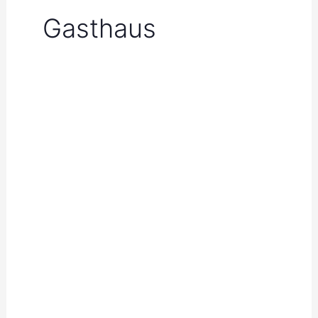
Gasthaus
Hochzeiten
und
Feiern
im
Landgasthaus
Splietker
Hamm