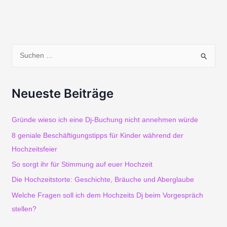
S
u
Neueste Beiträge
c
h
Gründe wieso ich eine Dj-Buchung nicht annehmen würde
e
8 geniale Beschäftigungstipps für Kinder während der
Hochzeitsfeier
n
So sorgt ihr für Stimmung auf euer Hochzeit
n
Die Hochzeitstorte: Geschichte, Bräuche und Aberglaube
a
Welche Fragen soll ich dem Hochzeits Dj beim Vorgespräch
c
stellen?
h