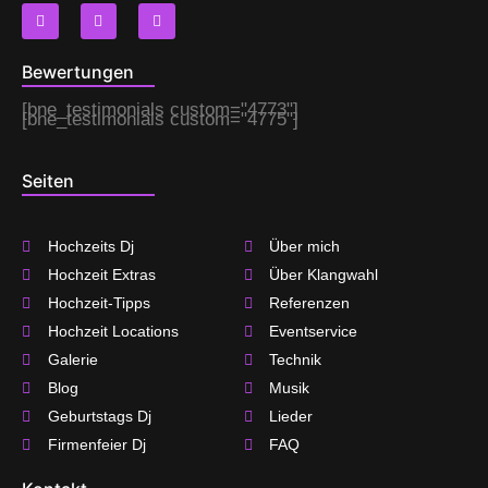
F
I
T
a
n
w
c
s
i
e
t
t
Bewertungen
b
a
t
o
g
e
o
r
r
[bne_testimonials custom="4773"]
k
a
[bne_testimonials custom="4775"]
m
Seiten
Hochzeits Dj
Über mich
Hochzeit Extras
Über Klangwahl
Hochzeit-Tipps
Referenzen
Hochzeit Locations
Eventservice
Galerie
Technik
Blog
Musik
Geburtstags Dj
Lieder
Firmenfeier Dj
FAQ