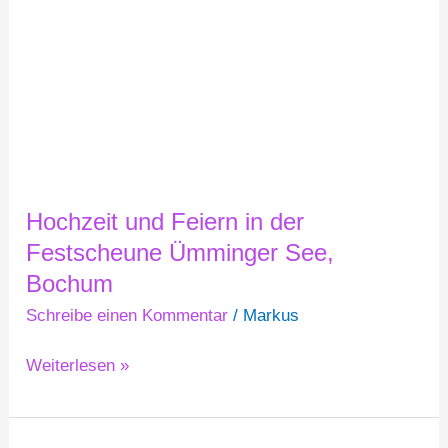
Festscheune
Ümminger
See,
Bochum
Hochzeit und Feiern in der
Festscheune Ümminger See,
Bochum
Schreibe einen Kommentar
/
Markus
Weiterlesen »