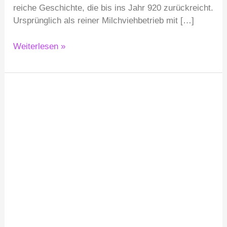
reiche Geschichte, die bis ins Jahr 920 zurückreicht.
Ursprünglich als reiner Milchviehbetrieb mit […]
Weiterlesen »
Hochzeit
und
Feiern
im
Seeblick,
Haltern
am
See