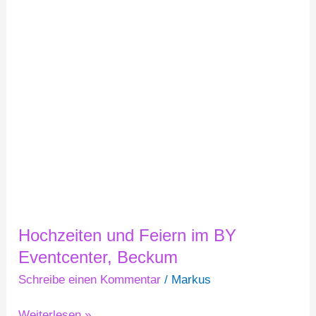
Hochzeiten
und
Feiern
im
BY
Eventcenter,
Beckum
Hochzeiten und Feiern im BY
Eventcenter, Beckum
Schreibe einen Kommentar
/
Markus
Weiterlesen »