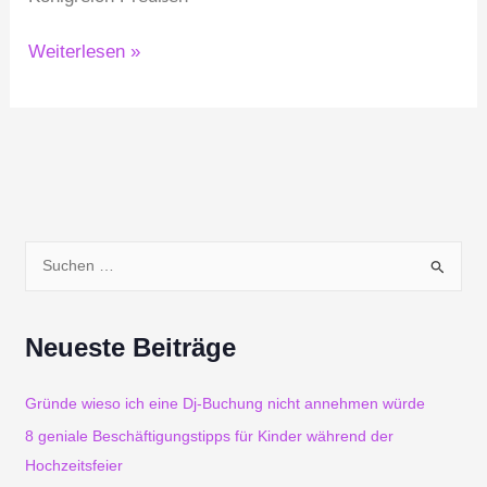
Weiterlesen »
S
u
Neueste Beiträge
c
h
Gründe wieso ich eine Dj-Buchung nicht annehmen würde
e
8 geniale Beschäftigungstipps für Kinder während der
Hochzeitsfeier
n