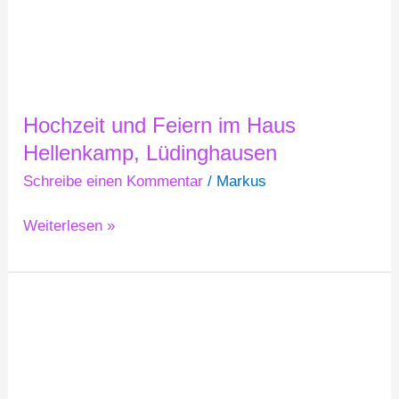
Hochzeit und Feiern im Haus
Hellenkamp, Lüdinghausen
Schreibe einen Kommentar
/
Markus
Weiterlesen »
Hochzeit
und
Feiern
in
der