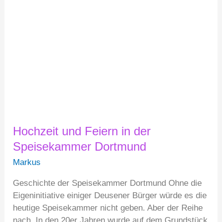
in
der
Speisekammer
Dortmund
Hochzeit und Feiern in der
Speisekammer Dortmund
Markus
Geschichte der Speisekammer Dortmund Ohne die
Eigeninitiative einiger Deusener Bürger würde es die
heutige Speisekammer nicht geben. Aber der Reihe
nach. In den 20er Jahren wurde auf dem Grundstück