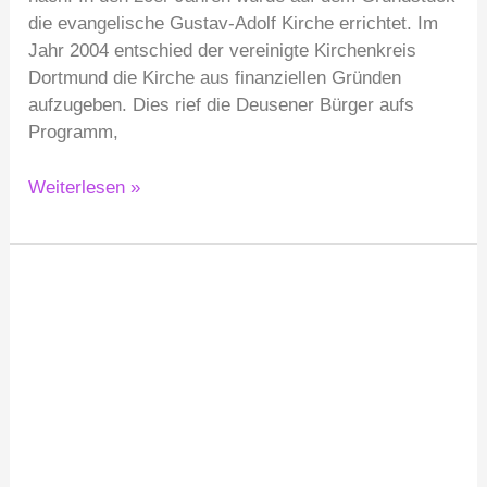
die evangelische Gustav-Adolf Kirche errichtet. Im
Jahr 2004 entschied der vereinigte Kirchenkreis
Dortmund die Kirche aus finanziellen Gründen
aufzugeben. Dies rief die Deusener Bürger aufs
Programm,
Weiterlesen »
Hochzeit
und
Feiern
in
der
Werkstatt
*
by