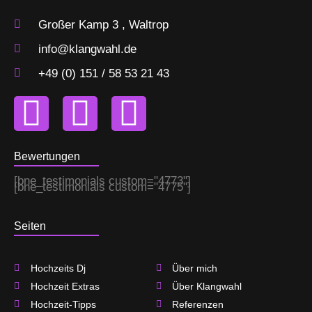
Großer Kamp 3 , Waltrop
info@klangwahl.de
+49 (0) 151 / 58 53 21 43
F
I
T
a
n
w
Bewertungen
c
s
i
[bne_testimonials custom="4773"]
[bne_testimonials custom="4775"]
e
t
t
Seiten
b
a
t
Hochzeits Dj
Über mich
o
g
e
Hochzeit Extras
Über Klangwahl
Hochzeit-Tipps
Referenzen