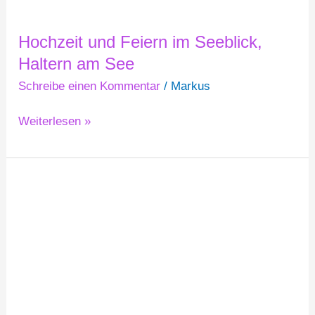
Hochzeit und Feiern im Seeblick,
Haltern am See
Schreibe einen Kommentar
/
Markus
Weiterlesen »
Hochzeit
und
Feiern
im
Haus
Hellenkamp,
Lüdinghausen