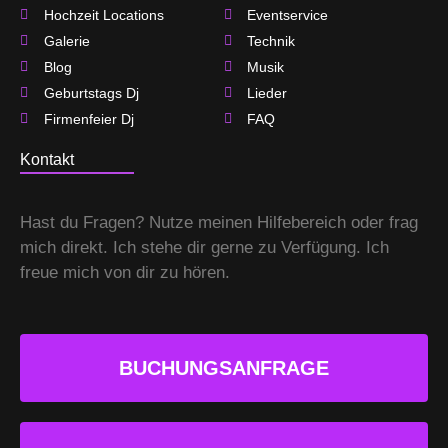
o
r
r
Hochzeit Locations
Eventservice
Galerie
Technik
k
a
Blog
Musik
Geburtstags Dj
Lieder
m
Firmenfeier Dj
FAQ
Kontakt
Hast du Fragen? Nutze meinen Hilfebereich oder frag
mich direkt. Ich stehe dir gerne zu Verfügung. Ich
freue mich von dir zu hören.
BUCHUNGSANFRAGE