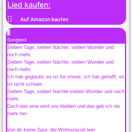
Lied kaufen:
Auf Amazon kaufen
Songtext
Sieben Tage, sieben Nächte, sieben Wunder und
noch mehr.
Sieben Tage, sieben Nächte, sieben Wunder und
noch mehr,
Ich hab geglaubt, es ist für immer, ich hab gehofft, es
ist nicht schwer.
Sieben Tage, sieben Nächte sieben Wunder und noch
mehr,
Doch das eine wird uns bleiben und das geb ich nie
mehr her.
Von dir keine Spur, die Wohnung ist leer